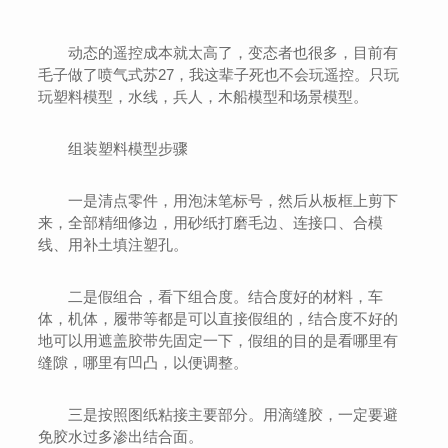
动态的遥控成本就太高了，变态者也很多，目前有
毛子做了喷气式苏27，我这辈子死也不会玩遥控。只玩
玩塑料模型，水线，兵人，木船模型和场景模型。
组装塑料模型步骤
一是清点零件，用泡沫笔标号，然后从板框上剪下
来，全部精细修边，用砂纸打磨毛边、连接口、合模
线、用补土填注塑孔。
二是假组合，看下组合度。结合度好的材料，车
体，机体，履带等都是可以直接假组的，结合度不好的
地可以用遮盖胶带先固定一下，假组的目的是看哪里有
缝隙，哪里有凹凸，以便调整。
三是按照图纸粘接主要部分。用滴缝胶，一定要避
免胶水过多渗出结合面。