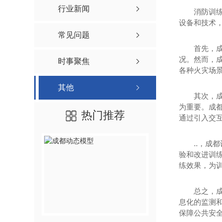
行业新闻
消防训
设备和技术，
常见问题
首先，
况。然而，
时事聚焦
各种火灾场
其他
其次，
为重要。成
热门推荐
通过引入交
..，
验和改进训
练效果，为
总之，
息化的监测
保障公共安