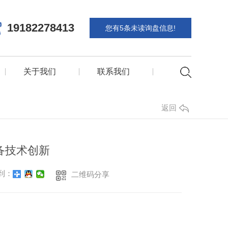
19182278413
您有
5
条未读询盘信息!
关于我们
联系我们
返回
备技术创新
到：
二维码分享